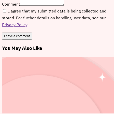
Comment
I agree that my submitted data is being collected and
stored. For further details on handling user data, see our
Privacy Policy
.
You May Also Like