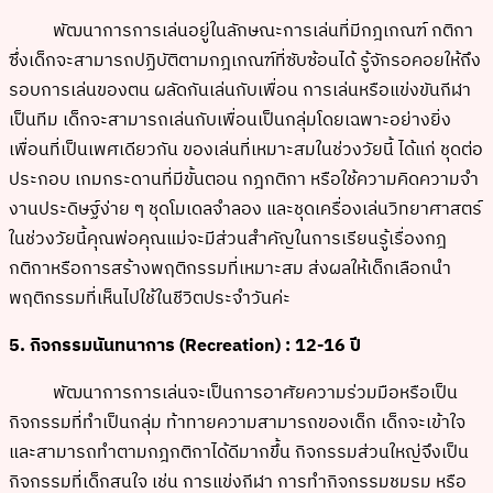
พัฒนาการการเล่นอยู่ในลักษณะการเล่นที่มีกฎเกณฑ์ กติกา
ซึ่งเด็กจะสามารถปฏิบัติตามกฎเกณฑ์ที่ซับซ้อนได้ รู้จักรอคอยให้ถึง
รอบการเล่นของตน ผลัดกันเล่นกับเพื่อน การเล่นหรือแข่งขันกีฬา
เป็นทีม เด็กจะสามารถเล่นกับเพื่อนเป็นกลุ่มโดยเฉพาะอย่างยิ่ง
เพื่อนที่เป็นเพศเดียวกัน ของเล่นที่เหมาะสมในช่วงวัยนี้ ได้แก่ ชุดต่อ
ประกอบ เกมกระดานที่มีขั้นตอน กฎกติกา หรือใช้ความคิดความจำ
งานประดิษฐ์ง่าย ๆ ชุดโมเดลจำลอง และชุดเครื่องเล่นวิทยาศาสตร์
ในช่วงวัยนี้คุณพ่อคุณแม่จะมีส่วนสำคัญในการเรียนรู้เรื่องกฎ
กติกาหรือการสร้างพฤติกรรมที่เหมาะสม ส่งผลให้เด็กเลือกนำ
พฤติกรรมที่เห็นไปใช้ในชีวิตประจำวันค่ะ
5.
กิจกรรมนันทนาการ
(Recreation) : 12-16
ปี
พัฒนาการการเล่นจะเป็นการอาศัยความร่วมมือหรือเป็น
กิจกรรมที่ทำเป็นกลุ่ม ท้าทายความสามารถของเด็ก เด็กจะเข้าใจ
และสามารถทำตามกฎกติกาได้ดีมากขึ้น กิจกรรมส่วนใหญ่จึงเป็น
กิจกรรมที่เด็กสนใจ เช่น การแข่งกีฬา การทำกิจกรรมชมรม หรือ