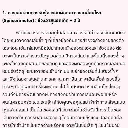
1.
การเล่นผ่านการรับรู้การสัมผัสและการเคลื่อนไหว
(Sensorimotor) :
ช่วงอายุแรกเกิด
– 2
ปี
พัฒนาการการเล่นอยู่ในลักษณะการเล่นสำรวจเล่นคนเดียว
โดยเริ่มจากการเล่นซ้ำ ๆ ที่เกี่ยวข้องกับการสำรวจร่างกายของตัว
เองก่อน เช่น เล่นโบกมือไปมาที่ใบหน้าของตนเองและจ้องมอง ต่อ
มาจะเป็นการสำรวจวัตถุแวดล้อม มีการเล่นปาและโยนสิ่งของซ้ำ ๆ
เพื่อสำรวจคุณสมบัติของวัตถุ และลองผิดลองถูกด้วยการเอื้อมมือ
หยิบจับวัตถุ หยิบเอาของเข้าปาก บีบ เขย่าของเล่นที่มีเสียงซ้ำ ๆ
และฟัง โดยจะเล่นผ่านการคลาน เกาะยืน เกาะเดินเพื่อสำรวจสิ่ง
ต่าง ๆ ที่อยู่รอบตัว ซึ่งจะพัฒนาไปเป็นทักษะการเคลื่อนไหวใหม่ ๆ
รวมถึงมีการพัฒนาทักษะทางสังคมผ่านการเล่นกับพ่อแม่หรือ
คนในครอบครัว เช่น เล่นจ๊ะเอ๋กับคุณพ่อคุณแม่ ทำท่าทางเลียนแบบ
คุณพ่อคุณแม่ เป็นต้น ของเล่นที่เหมาะสมในช่วงวัยนี้ควรเป็นของ
เล่นทางด้านการรับสัมผัสต่าง ๆ โดยมีความแข็งแรง ปลอดภัยต่อ
การนำเข้าปาก ไม่แตกง่ายหรือกระจายเป็นชิ้นเล็ก ๆ เช่น โมบาย