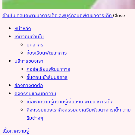
ก้านใบ คลินิกพัฒนาการเด็ก ลพบุรี
คลินิกพัฒนาการเด็ก
Close
หน้าหลัก
เกี่ยวกับก้านใบ
บุคลากร
ห้องเรียนพัฒนาการ
บริการของเรา
คอร์สเรียนพัฒนาการ
ขั้นตอนเข้ารับบริการ
ช่องทางติดต่อ
กิจกรรมและบทความ
เนื้อหาความรู้
ความรู้เกี่ยวกับ พัฒนาการเด็ก
กิจกรรมของเรา
กิจกรรมส่งเสริมพัฒนาการเด็ก ตาม
ธีมต่างๆ
เนื้อหาความรู้