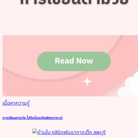
เนื้อหาความรู้
การเขียนตามวัย ไม่รีบร้อนเกินพัฒนาการ!