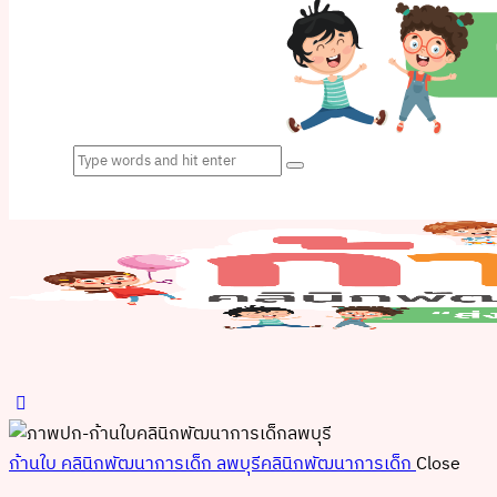
ก้านใบ คลินิกพัฒนาการเด็ก ลพบุรี
คลินิกพัฒนาการเด็ก
Close