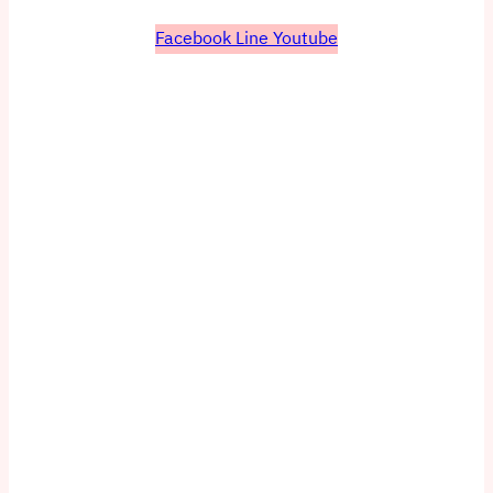
Facebook
Line
Youtube