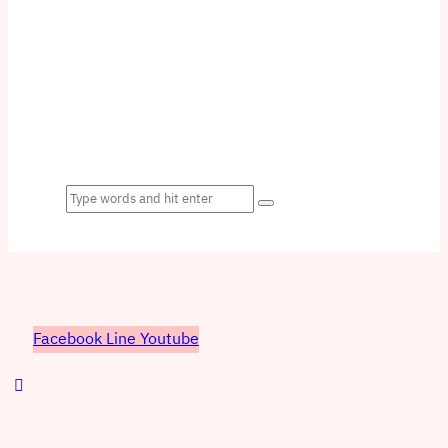
Facebook
Line
Youtube