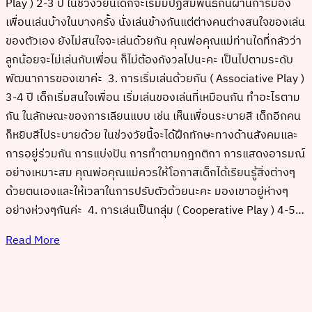
Play ) 2-3 ปี ในช่วงวัยนี้เด็กจะเริ่มมีปฏิสัมพันธ์กันผ่านการมอง
เพื่อนเล่นบ้างในบางครั้ง นั่งเล่นข้างกันแต่ต่างคนต่างสนใจของเล่น
ของตัวเอง ยังไม่สนใจจะเล่นด้วยกัน คุณพ่อคุณแม่ท่านใดที่กลัวว่า
ลูกน้อยจะไม่เล่นกับเพื่อน ก็ไม่ต้องกังวลไปนะคะ เป็นไปตามระดับ
พัฒนาการของเขาค่ะ 3. การเริ่มเล่นด้วยกัน ( Associative Play )
3-4 ปี เด็กเริ่มสนใจเพื่อน เริ่มเล่นของเล่นที่เหมือนกัน ทำอะไรตาม
กัน ในลักษณะของการเลียนแบบ เช่น เห็นเพื่อนระบายสี เด็กอีกคน
ก็หยิบสีไประบายด้วย ในช่วงวัยนี้จะได้ฝึกทักษะทางด้านสังคมและ
การอยู่ร่วมกัน การแบ่งปัน การทำตามกฎกติกา การแสดงอารมณ์
อย่างเหมาะสม คุณพ่อคุณแม่ควรให้โอกาสเด็กได้เรียนรู้สิ่งต่างๆ
ด้วยตนเองและให้เวลาในการปรับตัวด้วยนะคะ มองเขาอยู่ห่างๆ
อย่างห่วงๆกันค่ะ 4. การเล่นเป็นกลุ่ม ( Cooperative Play ) 4-5…
Read More